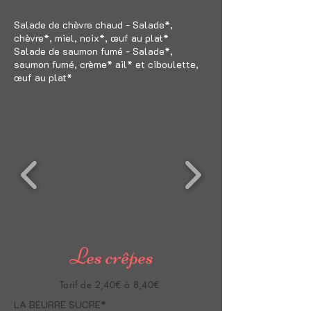
Salade de chèvre chaud - Salade*,
chèvre*, miel, noix*, œuf au plat*
Salade de saumon fumé - Salade*,
saumon fumé, crème* ail* et ciboulette,
œuf au plat*
Les crêpes
Tarif de 2,40€ à 8,40€
LA BEURRE SUCRE*