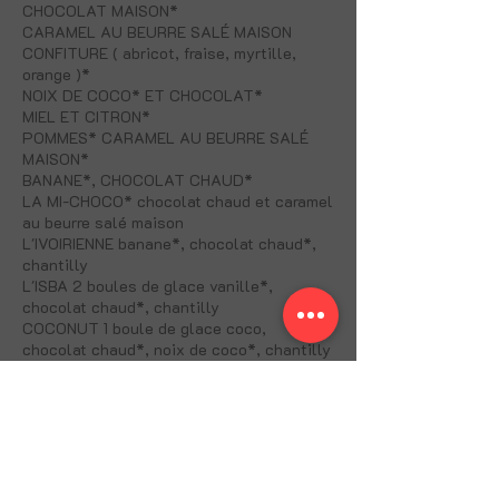
CHOCOLAT MAISON*
CARAMEL AU BEURRE SALÉ MAISON
CONFITURE ( abricot, fraise, myrtille,
orange )*
NOIX DE COCO* ET CHOCOLAT*
MIEL ET CITRON*
POMMES* CARAMEL AU BEURRE SALÉ
MAISON*
BANANE*, CHOCOLAT CHAUD*
LA MI-CHOCO* chocolat chaud et caramel
au beurre salé maison
L'IVOIRIENNE banane*, chocolat chaud*,
chantilly
L'ISBA 2 boules de glace vanille*,
chocolat chaud*, chantilly
COCONUT 1 boule de glace coco,
chocolat chaud*, noix de coco*, chantilly
L'ANGEVINE* pommes poêlées, caramel
au beurre salé, 1 boule de glace vanille
LA MELBA pêche, coulis de fruits rouge*,
amandes, chantilly
L'ALSACIENNE poire, chocolat chaud*,
chantilly