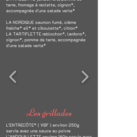
terre, fromage à raclette, oignon*,
accompagnée d'une salade verte*
LA NORDIQUE saumon fumé, crème
fraîche* ail* et ciboulette*, citron*
LA TARTIFLETTE reblochon*, lardons*,
oignon*, pomme de terre, accompagnée
d'une salade verte*
Les grillades
L’ENTRECÔTE* ( VBF ) environ 250g
servie avec une sauce au poivre
L’ANDOUILLETTE environ 160g servie avec